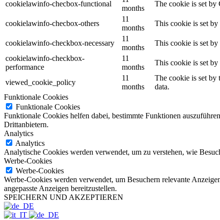
cookielawinfo-checbox-functional
The cookie is set by
months
11
cookielawinfo-checbox-others
This cookie is set b
months
11
cookielawinfo-checkbox-necessary
This cookie is set b
months
cookielawinfo-checkbox-
11
This cookie is set b
performance
months
11
The cookie is set by
viewed_cookie_policy
months
data.
Funktionale Cookies
Funktionale Cookies
Funktionale Cookies helfen dabei, bestimmte Funktionen auszuführen
Drittanbietern.
Analytics
Analytics
Analytische Cookies werden verwendet, um zu verstehen, wie Besuche
Werbe-Cookies
Werbe-Cookies
Werbe-Cookies werden verwendet, um Besuchern relevante Anzeigen
angepasste Anzeigen bereitzustellen.
SPEICHERN UND AKZEPTIEREN