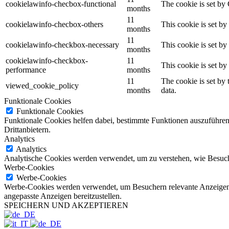
cookielawinfo-checbox-functional
The cookie is set by
months
11
cookielawinfo-checbox-others
This cookie is set b
months
11
cookielawinfo-checkbox-necessary
This cookie is set b
months
cookielawinfo-checkbox-
11
This cookie is set b
performance
months
11
The cookie is set by
viewed_cookie_policy
months
data.
Funktionale Cookies
Funktionale Cookies
Funktionale Cookies helfen dabei, bestimmte Funktionen auszuführen
Drittanbietern.
Analytics
Analytics
Analytische Cookies werden verwendet, um zu verstehen, wie Besuche
Werbe-Cookies
Werbe-Cookies
Werbe-Cookies werden verwendet, um Besuchern relevante Anzeigen
angepasste Anzeigen bereitzustellen.
SPEICHERN UND AKZEPTIEREN